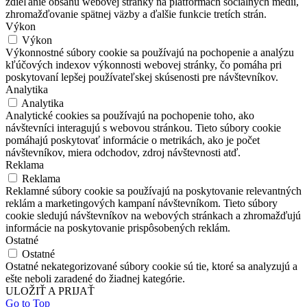
zdieľanie obsahu webovej stránky na platformách sociálnych médií,
zhromažďovanie spätnej väzby a ďalšie funkcie tretích strán.
Výkon
Výkon
Výkonnostné súbory cookie sa používajú na pochopenie a analýzu
kľúčových indexov výkonnosti webovej stránky, čo pomáha pri
poskytovaní lepšej používateľskej skúsenosti pre návštevníkov.
Analytika
Analytika
Analytické cookies sa používajú na pochopenie toho, ako
návštevníci interagujú s webovou stránkou. Tieto súbory cookie
pomáhajú poskytovať informácie o metrikách, ako je počet
návštevníkov, miera odchodov, zdroj návštevnosti atď.
Reklama
Reklama
Reklamné súbory cookie sa používajú na poskytovanie relevantných
reklám a marketingových kampaní návštevníkom. Tieto súbory
cookie sledujú návštevníkov na webových stránkach a zhromažďujú
informácie na poskytovanie prispôsobených reklám.
Ostatné
Ostatné
Ostatné nekategorizované súbory cookie sú tie, ktoré sa analyzujú a
ešte neboli zaradené do žiadnej kategórie.
ULOŽIŤ A PRIJAŤ
Go to Top