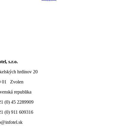
tel, s.r.o.
elských hrdinov 20
0 01 Zvolen
venská republika
1 (0) 45 2289909
1 (0) 911 609316
o@infotel.sk