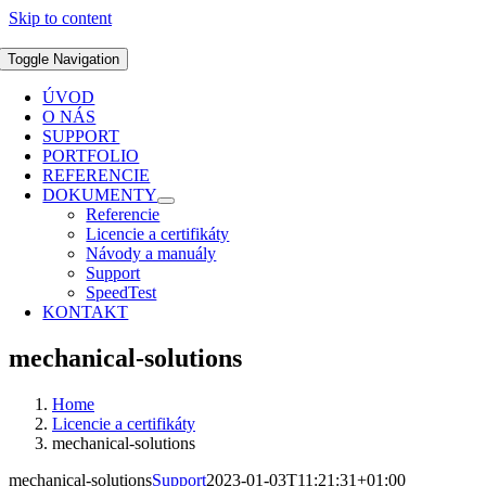
Skip to content
Toggle Navigation
ÚVOD
O NÁS
SUPPORT
PORTFOLIO
REFERENCIE
DOKUMENTY
Referencie
Licencie a certifikáty
Návody a manuály
Support
SpeedTest
KONTAKT
mechanical-solutions
Home
Licencie a certifikáty
mechanical-solutions
mechanical-solutions
Support
2023-01-03T11:21:31+01:00