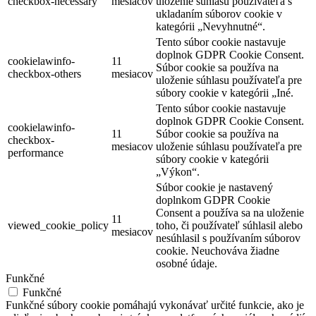
checkbox-necessary
mesiacov
uloženie súhlasu používateľa s
ukladaním súborov cookie v
kategórii „Nevyhnutné“.
Tento súbor cookie nastavuje
doplnok GDPR Cookie Consent.
cookielawinfo-
11
Súbor cookie sa používa na
checkbox-others
mesiacov
uloženie súhlasu používateľa pre
súbory cookie v kategórii „Iné.
Tento súbor cookie nastavuje
doplnok GDPR Cookie Consent.
cookielawinfo-
11
Súbor cookie sa používa na
checkbox-
mesiacov
uloženie súhlasu používateľa pre
performance
súbory cookie v kategórii
„Výkon“.
Súbor cookie je nastavený
doplnkom GDPR Cookie
Consent a používa sa na uloženie
11
viewed_cookie_policy
toho, či používateľ súhlasil alebo
mesiacov
nesúhlasil s používaním súborov
cookie. Neuchováva žiadne
osobné údaje.
Funkčné
Funkčné
Funkčné súbory cookie pomáhajú vykonávať určité funkcie, ako je