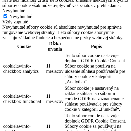
Máte tiež možnosť zrušiť tieto cookies. Zrušenie niektorých z týchto
súborov cookie však môže ovplyvniť váš zážitok z prehliadania.
Nevyhnutné
Nevyhnutné
Vždy zapnuté
Nevyhnutné súbory cookie sú absolútne nevyhnutné pre správne
fungovanie webovej stránky. Tieto súbory cookie anonymne
zaisťujú základné funkcie a bezpečnostné prvky webovej stránky.
Dĺžka
Cookie
Popis
trvania
Tento súbor cookie nastavuje
doplnok GDPR Cookie Consent.
cookielawinfo-
11
Súbor cookie sa používa na
checkbox-analytics
mesiacov
uloženie súhlasu používateľa pre
súbory cookie v kategórii
„Analytika“.
Súbor cookie je nastavený na
základe súhlasu so súbormi
cookielawinfo-
11
cookie GDPR na zaznamenanie
checkbox-functional
mesiacov
súhlasu používateľa pre súbory
cookie v kategórii „Funkčné“.
Tento súbor cookie nastavuje
doplnok GDPR Cookie Consent.
cookielawinfo-
11
Súbory cookie sa používajú na