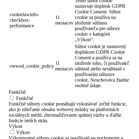
Tento súbor cookie
nastavuje doplnok GDPR
Cookie Consent. Súbor
cookielawinfo-
11
cookie sa používa na
checkbox-
mesiacov
uloženie súhlasu
performance
používateľa pre súbory
cookie v kategórii
„Výkon“.
Súbor cookie je nastavený
doplnkom GDPR Cookie
Consent a používa sa na
11
uloženie toho, či používateľ
viewed_cookie_policy
mesiacov
súhlasil alebo nesúhlasil s
používaním súborov
cookie. Neuchováva žiadne
osobné údaje.
Funkčné
Funkčné
Funkčné súbory cookie pomáhajú vykonávať určité funkcie,
ako je zdieľanie obsahu webovej stránky na platformách
sociálnych médií, zhromažďovanie spätnej väzby a ďalšie
funkcie tretích strán.
Výkon
Výkon
Výkonnostné súbory cookie sa používajú na pochopenie a