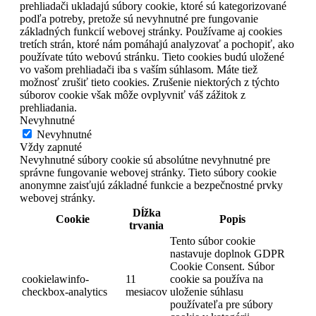
prehliadači ukladajú súbory cookie, ktoré sú kategorizované
podľa potreby, pretože sú nevyhnutné pre fungovanie
základných funkcií webovej stránky. Používame aj cookies
tretích strán, ktoré nám pomáhajú analyzovať a pochopiť, ako
používate túto webovú stránku. Tieto cookies budú uložené
vo vašom prehliadači iba s vaším súhlasom. Máte tiež
možnosť zrušiť tieto cookies. Zrušenie niektorých z týchto
súborov cookie však môže ovplyvniť váš zážitok z
prehliadania.
Nevyhnutné
Nevyhnutné
Vždy zapnuté
Nevyhnutné súbory cookie sú absolútne nevyhnutné pre
správne fungovanie webovej stránky. Tieto súbory cookie
anonymne zaisťujú základné funkcie a bezpečnostné prvky
webovej stránky.
Dĺžka
Cookie
Popis
trvania
Tento súbor cookie
nastavuje doplnok GDPR
Cookie Consent. Súbor
cookielawinfo-
11
cookie sa používa na
checkbox-analytics
mesiacov
uloženie súhlasu
používateľa pre súbory