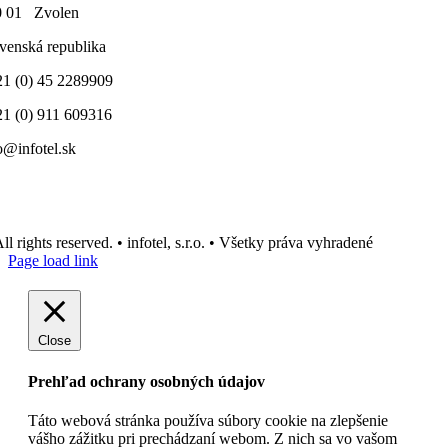
0 01 Zvolen
venská republika
1 (0) 45 2289909
1 (0) 911 609316
o@infotel.sk
ll rights reserved. • infotel, s.r.o. • Všetky práva vyhradené
Page load link
Close
Prehľad ochrany osobných údajov
Táto webová stránka používa súbory cookie na zlepšenie
vášho zážitku pri prechádzaní webom. Z nich sa vo vašom