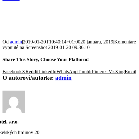
Od
admin
|
2019-01-20T10:40:14+01:00
20 januára, 2019
|
Komentáre
vypnuté
na Screenshot 2019-01-20 09.36.10
Share This Story, Choose Your Platform!
Facebook
X
Reddit
LinkedIn
WhatsApp
Tumblr
Pinterest
Vk
Xing
Email
O autorovi/autorke:
admin
tel, s.r.o.
elských hrdinov 20