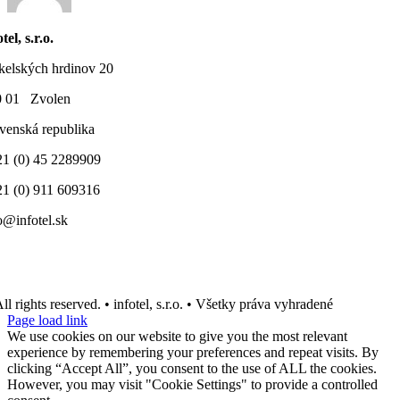
tel, s.r.o.
elských hrdinov 20
0 01 Zvolen
venská republika
1 (0) 45 2289909
1 (0) 911 609316
o@infotel.sk
ll rights reserved. • infotel, s.r.o. • Všetky práva vyhradené
Page load link
We use cookies on our website to give you the most relevant
experience by remembering your preferences and repeat visits. By
clicking “Accept All”, you consent to the use of ALL the cookies.
However, you may visit "Cookie Settings" to provide a controlled