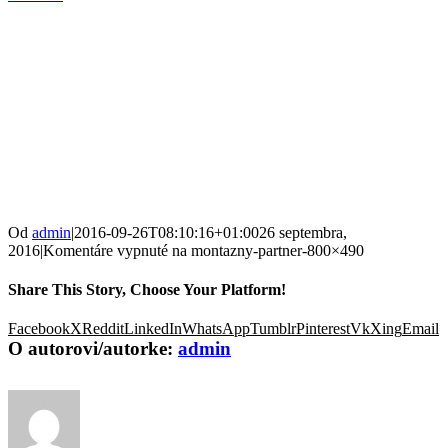
Od
admin
|
2016-09-26T08:10:16+01:00
26 septembra,
2016
|
Komentáre vypnuté
na montazny-partner-800×490
Share This Story, Choose Your Platform!
Facebook
X
Reddit
LinkedIn
WhatsApp
Tumblr
Pinterest
Vk
Xing
Email
O autorovi/autorke:
admin