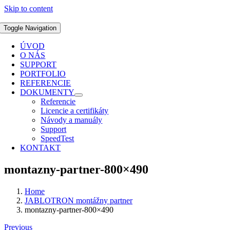
Skip to content
Toggle Navigation
ÚVOD
O NÁS
SUPPORT
PORTFOLIO
REFERENCIE
DOKUMENTY
Referencie
Licencie a certifikáty
Návody a manuály
Support
SpeedTest
KONTAKT
montazny-partner-800×490
Home
JABLOTRON montážny partner
montazny-partner-800×490
Previous