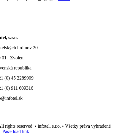
tel, s.r.o.
elských hrdinov 20
0 01 Zvolen
venská republika
1 (0) 45 2289909
1 (0) 911 609316
o@infotel.sk
ll rights reserved. • infotel, s.r.o. • Všetky práva vyhradené
Page load link