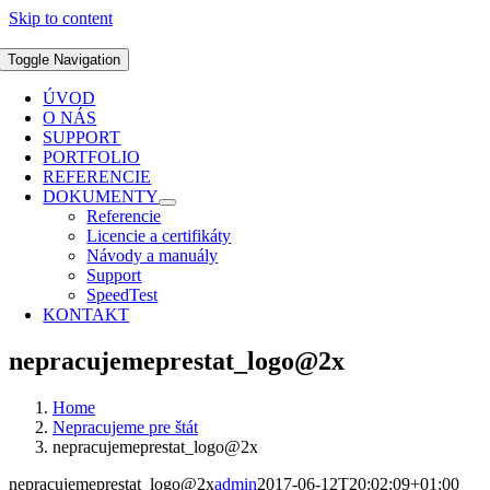
Skip to content
Toggle Navigation
ÚVOD
O NÁS
SUPPORT
PORTFOLIO
REFERENCIE
DOKUMENTY
Referencie
Licencie a certifikáty
Návody a manuály
Support
SpeedTest
KONTAKT
nepracujemeprestat_logo@2x
Home
Nepracujeme pre štát
nepracujemeprestat_logo@2x
nepracujemeprestat_logo@2x
admin
2017-06-12T20:02:09+01:00