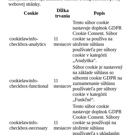
webovej stránky.
Dĺžka
Cookie
Popis
trvania
Tento súbor cookie
nastavuje doplnok GDPR
Cookie Consent. Súbor
cookielawinfo-
11
cookie sa používa na
checkbox-analytics
mesiacov
uloženie súhlasu
používateľa pre súbory
cookie v kategórii
„Analytika“.
Súbor cookie je nastavený
na základe súhlasu so
súbormi cookie GDPR na
cookielawinfo-
11
zaznamenanie súhlasu
checkbox-functional
mesiacov
používateľa pre súbory
cookie v kategórii
„Funkčné“.
Tento súbor cookie
nastavuje doplnok GDPR
Cookie Consent. Súbory
cookielawinfo-
11
cookie sa používajú na
checkbox-necessary
mesiacov
uloženie súhlasu
používateľa s ukladaním