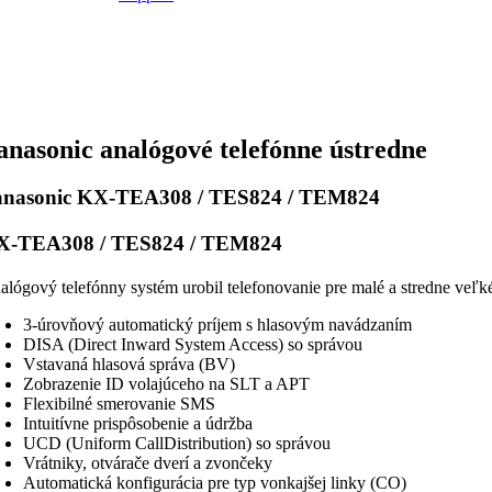
anasonic analógové telefónne ústredne
anasonic KX-TEA308 / TES824 / TEM824
X-TEA308 / TES824 / TEM824
alógový telefónny systém urobil telefonovanie pre malé a stredne veľk
3-úrovňový automatický príjem s hlasovým navádzaním
DISA (Direct Inward System Access) so správou
Vstavaná hlasová správa (BV)
Zobrazenie ID volajúceho na SLT a APT
Flexibilné smerovanie SMS
Intuitívne prispôsobenie a údržba
UCD (Uniform Call
Distribution) so správou
Vrátniky, otvárače dverí a zvončeky
Automatická konfigurácia pre typ vonkajšej linky (CO)