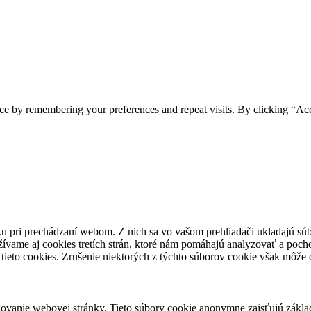
ce by remembering your preferences and repeat visits. By clicking “Ac
u pri prechádzaní webom. Z nich sa vo vašom prehliadači ukladajú súb
ívame aj cookies tretích strán, ktoré nám pomáhajú analyzovať a pocho
tieto cookies. Zrušenie niektorých z týchto súborov cookie však môže o
ovanie webovej stránky. Tieto súbory cookie anonymne zaisťujú zákla