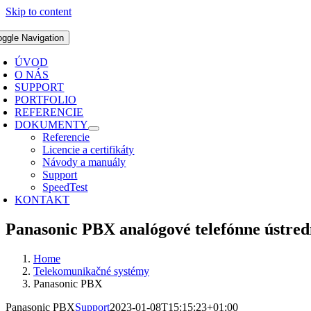
Skip to content
oggle Navigation
ÚVOD
O NÁS
SUPPORT
PORTFOLIO
REFERENCIE
DOKUMENTY
Referencie
Licencie a certifikáty
Návody a manuály
Support
SpeedTest
KONTAKT
Panasonic PBX analógové telefónne ústred
Home
Telekomunikačné systémy
Panasonic PBX
Panasonic PBX
Support
2023-01-08T15:15:23+01:00