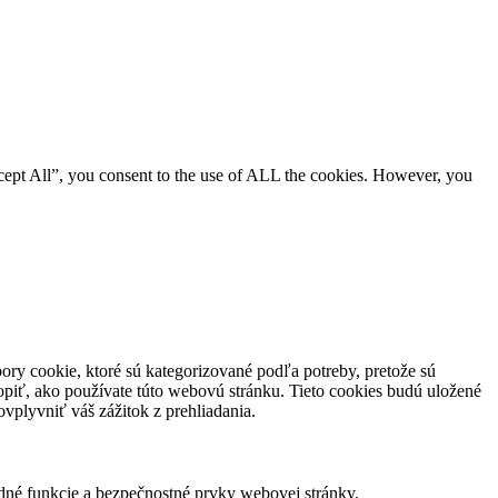
cept All”, you consent to the use of ALL the cookies. However, you
ory cookie, ktoré sú kategorizované podľa potreby, pretože sú
piť, ako používate túto webovú stránku. Tieto cookies budú uložené
vplyvniť váš zážitok z prehliadania.
dné funkcie a bezpečnostné prvky webovej stránky.