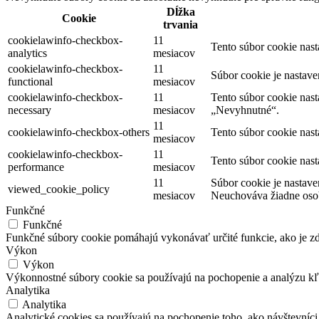
Dĺžka
Cookie
trvania
cookielawinfo-checkbox-
11
Tento súbor cookie nas
analytics
mesiacov
cookielawinfo-checkbox-
11
Súbor cookie je nastav
functional
mesiacov
cookielawinfo-checkbox-
11
Tento súbor cookie nas
necessary
mesiacov
„Nevyhnutné“.
11
cookielawinfo-checkbox-others
Tento súbor cookie nas
mesiacov
cookielawinfo-checkbox-
11
Tento súbor cookie nas
performance
mesiacov
11
Súbor cookie je nastave
viewed_cookie_policy
mesiacov
Neuchováva žiadne oso
Funkčné
Funkčné
Funkčné súbory cookie pomáhajú vykonávať určité funkcie, ako je zdi
Výkon
Výkon
Výkonnostné súbory cookie sa používajú na pochopenie a analýzu kľú
Analytika
Analytika
Analytické cookies sa používajú na pochopenie toho, ako návštevníci