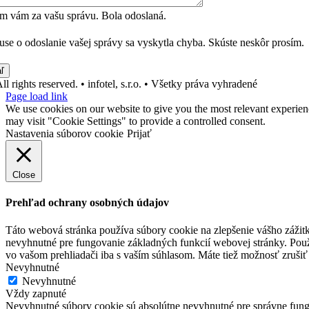
m vám za vašu správu. Bola odoslaná.
use o odoslanie vašej správy sa vyskytla chyba. Skúste neskôr prosím.
ľ
ll rights reserved. • infotel, s.r.o. • Všetky práva vyhradené
Page load link
We use cookies on our website to give you the most relevant experien
may visit "Cookie Settings" to provide a controlled consent.
Nastavenia súborov cookie
Prijať
Close
Prehľad ochrany osobných údajov
Táto webová stránka používa súbory cookie na zlepšenie vášho zážitk
nevyhnutné pre fungovanie základných funkcií webovej stránky. Použ
vo vašom prehliadači iba s vaším súhlasom. Máte tiež možnosť zrušiť 
Nevyhnutné
Nevyhnutné
Vždy zapnuté
Nevyhnutné súbory cookie sú absolútne nevyhnutné pre správne fung