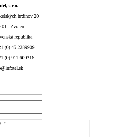
tel, s.r.o.
elských hrdinov 20
0 01 Zvolen
venská republika
1 (0) 45 2289909
1 (0) 911 609316
o@infotel.sk