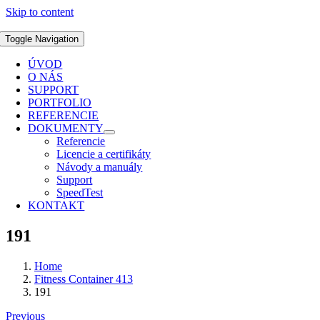
Skip to content
Toggle Navigation
ÚVOD
O NÁS
SUPPORT
PORTFOLIO
REFERENCIE
DOKUMENTY
Referencie
Licencie a certifikáty
Návody a manuály
Support
SpeedTest
KONTAKT
191
Home
Fitness Container 413
191
Previous