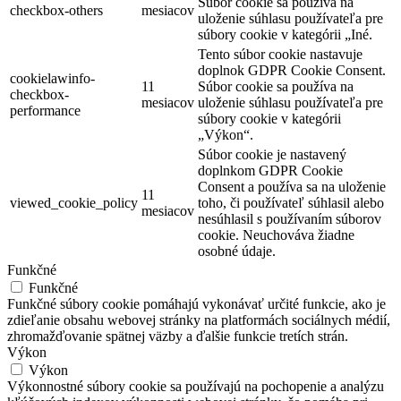
Súbor cookie sa používa na
checkbox-others
mesiacov
uloženie súhlasu používateľa pre
súbory cookie v kategórii „Iné.
Tento súbor cookie nastavuje
doplnok GDPR Cookie Consent.
cookielawinfo-
11
Súbor cookie sa používa na
checkbox-
mesiacov
uloženie súhlasu používateľa pre
performance
súbory cookie v kategórii
„Výkon“.
Súbor cookie je nastavený
doplnkom GDPR Cookie
Consent a používa sa na uloženie
11
viewed_cookie_policy
toho, či používateľ súhlasil alebo
mesiacov
nesúhlasil s používaním súborov
cookie. Neuchováva žiadne
osobné údaje.
Funkčné
Funkčné
Funkčné súbory cookie pomáhajú vykonávať určité funkcie, ako je
zdieľanie obsahu webovej stránky na platformách sociálnych médií,
zhromažďovanie spätnej väzby a ďalšie funkcie tretích strán.
Výkon
Výkon
Výkonnostné súbory cookie sa používajú na pochopenie a analýzu