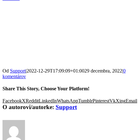
Od
Support
|
2022-12-29T17:09:09+01:00
29 decembra, 2022
|
0
komentárov
Share This Story, Choose Your Platform!
Facebook
X
Reddit
LinkedIn
WhatsApp
Tumblr
Pinterest
Vk
Xing
Email
O autorovi/autorke:
Support