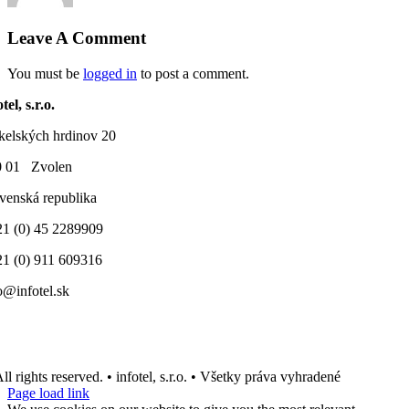
Leave A Comment
You must be
logged in
to post a comment.
tel, s.r.o.
elských hrdinov 20
0 01 Zvolen
venská republika
1 (0) 45 2289909
1 (0) 911 609316
o@infotel.sk
ll rights reserved. • infotel, s.r.o. • Všetky práva vyhradené
Page load link