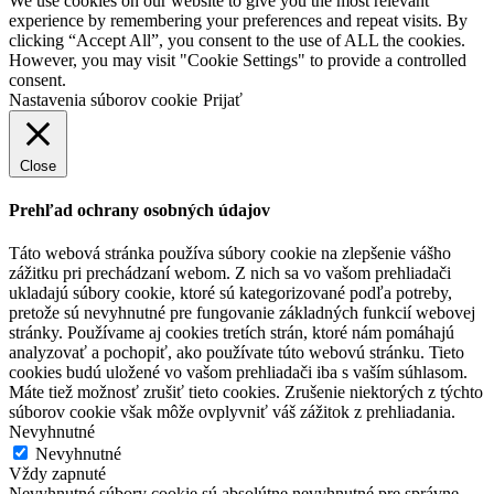
We use cookies on our website to give you the most relevant
experience by remembering your preferences and repeat visits. By
clicking “Accept All”, you consent to the use of ALL the cookies.
However, you may visit "Cookie Settings" to provide a controlled
consent.
Nastavenia súborov cookie
Prijať
Close
Prehľad ochrany osobných údajov
Táto webová stránka používa súbory cookie na zlepšenie vášho
zážitku pri prechádzaní webom. Z nich sa vo vašom prehliadači
ukladajú súbory cookie, ktoré sú kategorizované podľa potreby,
pretože sú nevyhnutné pre fungovanie základných funkcií webovej
stránky. Používame aj cookies tretích strán, ktoré nám pomáhajú
analyzovať a pochopiť, ako používate túto webovú stránku. Tieto
cookies budú uložené vo vašom prehliadači iba s vaším súhlasom.
Máte tiež možnosť zrušiť tieto cookies. Zrušenie niektorých z týchto
súborov cookie však môže ovplyvniť váš zážitok z prehliadania.
Nevyhnutné
Nevyhnutné
Vždy zapnuté
Nevyhnutné súbory cookie sú absolútne nevyhnutné pre správne