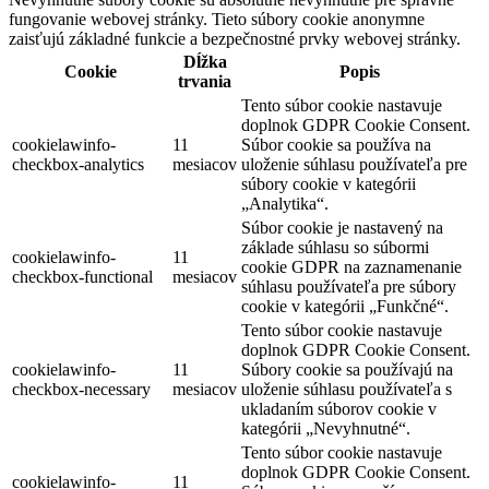
fungovanie webovej stránky. Tieto súbory cookie anonymne
zaisťujú základné funkcie a bezpečnostné prvky webovej stránky.
Dĺžka
Cookie
Popis
trvania
Tento súbor cookie nastavuje
doplnok GDPR Cookie Consent.
cookielawinfo-
11
Súbor cookie sa používa na
checkbox-analytics
mesiacov
uloženie súhlasu používateľa pre
súbory cookie v kategórii
„Analytika“.
Súbor cookie je nastavený na
základe súhlasu so súbormi
cookielawinfo-
11
cookie GDPR na zaznamenanie
checkbox-functional
mesiacov
súhlasu používateľa pre súbory
cookie v kategórii „Funkčné“.
Tento súbor cookie nastavuje
doplnok GDPR Cookie Consent.
cookielawinfo-
11
Súbory cookie sa používajú na
checkbox-necessary
mesiacov
uloženie súhlasu používateľa s
ukladaním súborov cookie v
kategórii „Nevyhnutné“.
Tento súbor cookie nastavuje
doplnok GDPR Cookie Consent.
cookielawinfo-
11