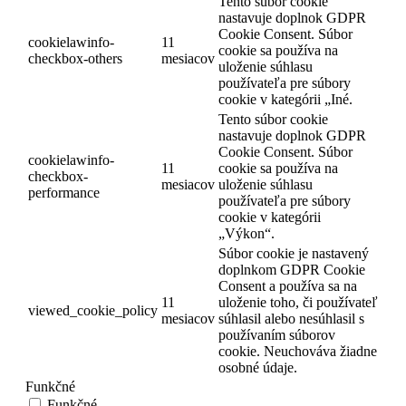
Tento súbor cookie
nastavuje doplnok GDPR
Cookie Consent. Súbor
cookielawinfo-
11
cookie sa používa na
checkbox-others
mesiacov
uloženie súhlasu
používateľa pre súbory
cookie v kategórii „Iné.
Tento súbor cookie
nastavuje doplnok GDPR
Cookie Consent. Súbor
cookielawinfo-
11
cookie sa používa na
checkbox-
mesiacov
uloženie súhlasu
performance
používateľa pre súbory
cookie v kategórii
„Výkon“.
Súbor cookie je nastavený
doplnkom GDPR Cookie
Consent a používa sa na
11
uloženie toho, či používateľ
viewed_cookie_policy
mesiacov
súhlasil alebo nesúhlasil s
používaním súborov
cookie. Neuchováva žiadne
osobné údaje.
Funkčné
Funkčné