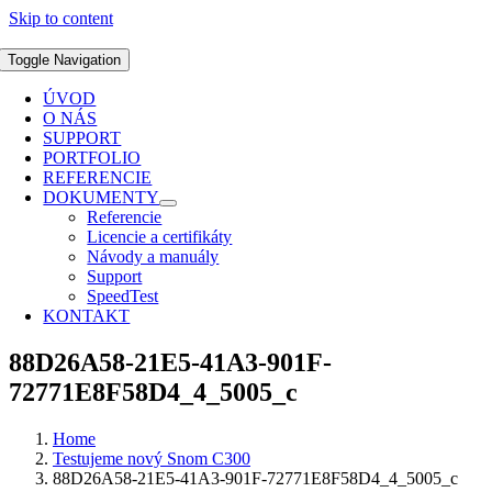
Skip to content
Toggle Navigation
ÚVOD
O NÁS
SUPPORT
PORTFOLIO
REFERENCIE
DOKUMENTY
Referencie
Licencie a certifikáty
Návody a manuály
Support
SpeedTest
KONTAKT
88D26A58-21E5-41A3-901F-
72771E8F58D4_4_5005_c
Home
Testujeme nový Snom C300
88D26A58-21E5-41A3-901F-72771E8F58D4_4_5005_c