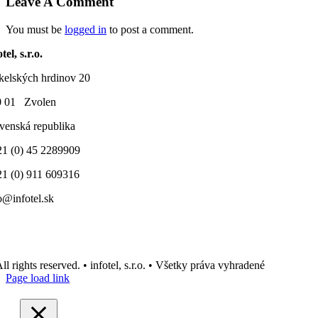
Leave A Comment
You must be
logged in
to post a comment.
tel, s.r.o.
elských hrdinov 20
0 01 Zvolen
venská republika
1 (0) 45 2289909
1 (0) 911 609316
o@infotel.sk
ll rights reserved. • infotel, s.r.o. • Všetky práva vyhradené
Page load link