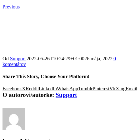
Previous
Od
Support
|
2022-05-26T10:24:29+01:00
26 mája, 2022
|
0
komentárov
Share This Story, Choose Your Platform!
Facebook
X
Reddit
LinkedIn
WhatsApp
Tumblr
Pinterest
Vk
Xing
Email
O autorovi/autorke:
Support