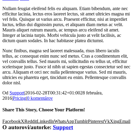
Nullam feugiat eleifend felis eu aliquam. Etiam bibendum, ante nec
efficitur lacinia, lectus eros laoreet lectus, sit amet ultricies magna mi
vel felis. Quisque ut varius arcu. Praesent efficitur, nisi at imperdiet
luctus, tellus dui dignissim purus, et aliquam diam metus ac velit.
Mauris aliquet rutrum mauris, ac tempus arcu eleifend sit amet.
Integer at lacinia turpis. Morbi vehicula justo at velit facilisis, ac
dictum quam sodales. In hac habitasse platea dictumst.
Nunc finibus, magna sed laoreet malesuada, risus libero iaculis
tellus, ac consequat enim nunc sed metus. Cras a condimentum elit,
vel convallis tellus. Sed mauris mi, sollicitudin eu tellus ut, efficitur
scelerisque justo. Fusce id nibh ut sapien egestas consectetur sed nec
arcu. Aliquam et orci nec nulla pellentesque varius. Sed mi mauris,
ultricies eu pharetra eget, tincidunt eu enim. Pellentesque convallis
dolor nisl.
Od
Support
|
2016-02-28T00:31:42+01:00
28 februára,
2016
|
Pricing
|
0 komentárov
Share This Story, Choose Your Platform!
Facebook
X
Reddit
LinkedIn
WhatsApp
Tumblr
Pinterest
Vk
Xing
Email
O autorovi/autorke:
Support