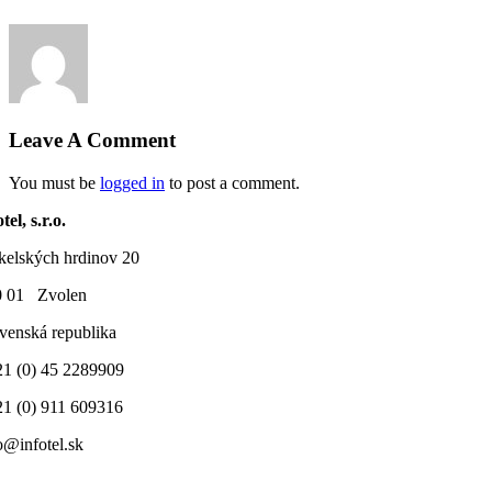
Leave A Comment
You must be
logged in
to post a comment.
tel, s.r.o.
elských hrdinov 20
0 01 Zvolen
venská republika
1 (0) 45 2289909
1 (0) 911 609316
o@infotel.sk