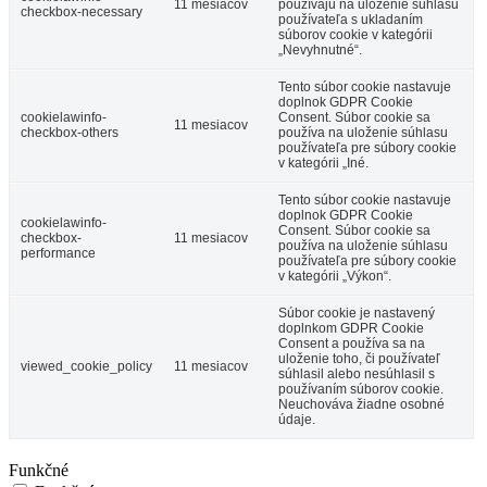
11 mesiacov
používajú na uloženie súhlasu
checkbox-necessary
používateľa s ukladaním
súborov cookie v kategórii
„Nevyhnutné“.
Tento súbor cookie nastavuje
doplnok GDPR Cookie
cookielawinfo-
Consent. Súbor cookie sa
11 mesiacov
checkbox-others
používa na uloženie súhlasu
používateľa pre súbory cookie
v kategórii „Iné.
Tento súbor cookie nastavuje
doplnok GDPR Cookie
cookielawinfo-
Consent. Súbor cookie sa
checkbox-
11 mesiacov
používa na uloženie súhlasu
performance
používateľa pre súbory cookie
v kategórii „Výkon“.
Súbor cookie je nastavený
doplnkom GDPR Cookie
Consent a používa sa na
uloženie toho, či používateľ
viewed_cookie_policy
11 mesiacov
súhlasil alebo nesúhlasil s
používaním súborov cookie.
Neuchováva žiadne osobné
údaje.
Funkčné