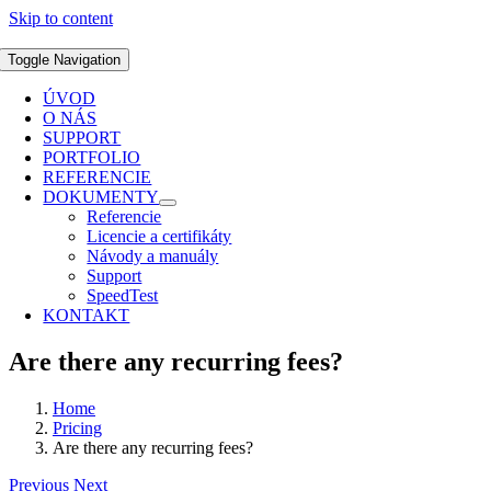
Skip to content
Toggle Navigation
ÚVOD
O NÁS
SUPPORT
PORTFOLIO
REFERENCIE
DOKUMENTY
Referencie
Licencie a certifikáty
Návody a manuály
Support
SpeedTest
KONTAKT
Are there any recurring fees?
Home
Pricing
Are there any recurring fees?
Previous
Next