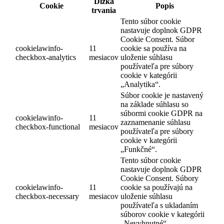
Dĺžka
Cookie
Popis
trvania
Tento súbor cookie
nastavuje doplnok GDPR
Cookie Consent. Súbor
cookielawinfo-
11
cookie sa používa na
checkbox-analytics
mesiacov
uloženie súhlasu
používateľa pre súbory
cookie v kategórii
„Analytika“.
Súbor cookie je nastavený
na základe súhlasu so
súbormi cookie GDPR na
cookielawinfo-
11
zaznamenanie súhlasu
checkbox-functional
mesiacov
používateľa pre súbory
cookie v kategórii
„Funkčné“.
Tento súbor cookie
nastavuje doplnok GDPR
Cookie Consent. Súbory
cookielawinfo-
11
cookie sa používajú na
checkbox-necessary
mesiacov
uloženie súhlasu
používateľa s ukladaním
súborov cookie v kategórii
„Nevyhnutné“.