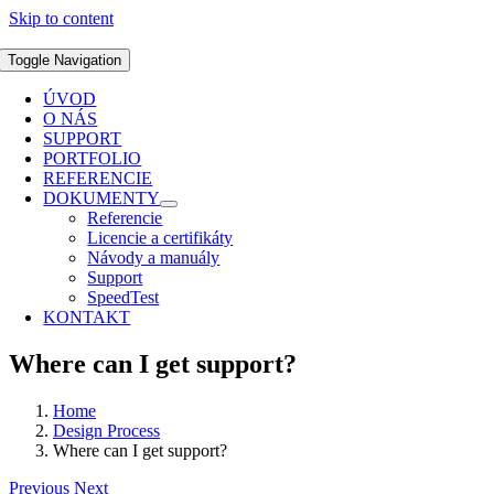
Skip to content
Toggle Navigation
ÚVOD
O NÁS
SUPPORT
PORTFOLIO
REFERENCIE
DOKUMENTY
Referencie
Licencie a certifikáty
Návody a manuály
Support
SpeedTest
KONTAKT
Where can I get support?
Home
Design Process
Where can I get support?
Previous
Next