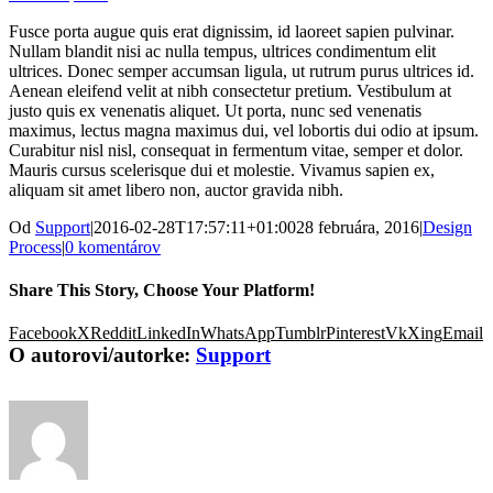
Fusce porta augue quis erat dignissim, id laoreet sapien pulvinar.
Nullam blandit nisi ac nulla tempus, ultrices condimentum elit
ultrices. Donec semper accumsan ligula, ut rutrum purus ultrices id.
Aenean eleifend velit at nibh consectetur pretium. Vestibulum at
justo quis ex venenatis aliquet. Ut porta, nunc sed venenatis
maximus, lectus magna maximus dui, vel lobortis dui odio at ipsum.
Curabitur nisl nisl, consequat in fermentum vitae, semper et dolor.
Mauris cursus scelerisque dui et molestie. Vivamus sapien ex,
aliquam sit amet libero non, auctor gravida nibh.
Od
Support
|
2016-02-28T17:57:11+01:00
28 februára, 2016
|
Design
Process
|
0 komentárov
Share This Story, Choose Your Platform!
Facebook
X
Reddit
LinkedIn
WhatsApp
Tumblr
Pinterest
Vk
Xing
Email
O autorovi/autorke:
Support