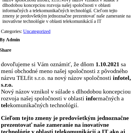
dlhodobou koncepciou rozvoja našej spoločnosti v oblasti
informačných a telekomunikačných technológií. Cieľom tejto
zmeny je predovšetkým jednoznačne prezentovať naše zameranie na
inovatívne technológie v oblasti telekomunikácií a IT
Categories:
Uncategorized
By Admin
Share
dovoľujeme si Vám oznámiť, že dňom
1.10.2021
sa
mení obchodné meno našej spoločnosti z pôvodného
názvu TELfit s.r.o. na nový názov spoločnosti
infotel,
s.r.o.
Nový názov vznikol v súlade s dlhodobou koncepciou
rozvoja našej spoločnosti v oblasti
info
rmačných a
tel
ekomunikačných technológií.
Cieľom tejto zmeny je predovšetkým jednoznačne
prezentovať naše zameranie na inovatívne
technológie v oblasti telekomunikácií a IT ako aj