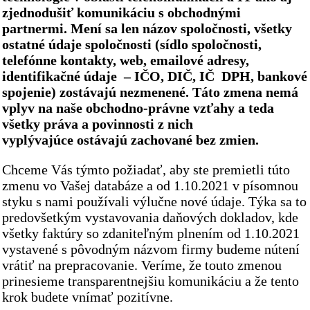
zjednodušiť komunikáciu s obchodnými
partnermi. Mení sa len názov spoločnosti, všetky
ostatné údaje spoločnosti (sídlo spoločnosti,
telefónne kontakty, web, emailové adresy,
identifikačné údaje – IČO, DIČ, IČ DPH, bankové
spojenie) zostávajú nezmenené. Táto zmena nemá
vplyv na naše obchodno-právne vzťahy a teda
všetky práva a povinnosti z nich
vyplývajúce ostávajú zachované bez zmien.
Chceme Vás týmto požiadať, aby ste premietli túto
zmenu vo Vašej databáze a od 1.10.2021 v písomnou
styku s nami používali výlučne nové údaje. Týka sa to
predovšetkým vystavovania daňových dokladov, kde
všetky faktúry so zdaniteľným plnením od 1.10.2021
vystavené s pôvodným názvom firmy budeme nútení
vrátiť na prepracovanie. Veríme, že touto zmenou
prinesieme transparentnejšiu komunikáciu a že tento
krok budete vnímať pozitívne.