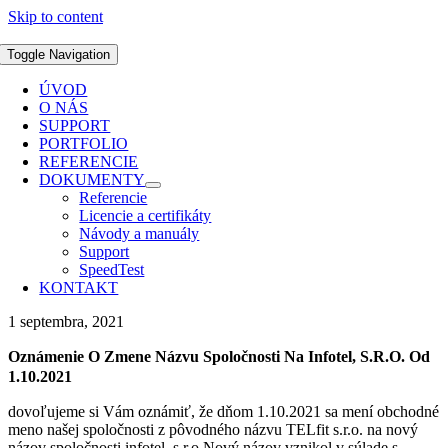
Skip to content
Toggle Navigation
ÚVOD
O NÁS
SUPPORT
PORTFOLIO
REFERENCIE
DOKUMENTY
Referencie
Licencie a certifikáty
Návody a manuály
Support
SpeedTest
KONTAKT
1 septembra, 2021
Oznámenie O Zmene Názvu Spoločnosti Na Infotel, S.r.o. Od
1.10.2021
dovoľujeme si Vám oznámiť, že dňom 1.10.2021 sa mení obchodné
meno našej spoločnosti z pôvodného názvu TELfit s.r.o. na nový
názov spoločnosti infotel, s.r.o.Nový názov vznikol v súlade s