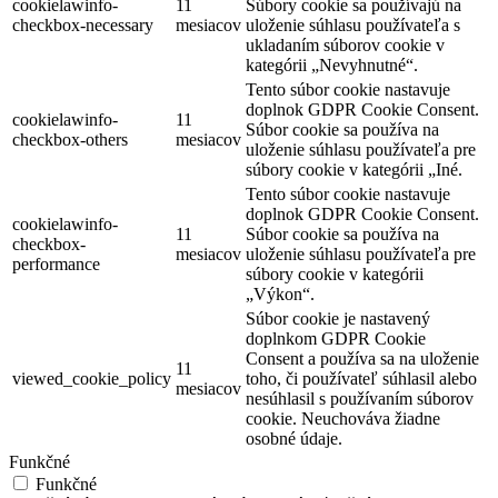
cookielawinfo-
11
Súbory cookie sa používajú na
checkbox-necessary
mesiacov
uloženie súhlasu používateľa s
ukladaním súborov cookie v
kategórii „Nevyhnutné“.
Tento súbor cookie nastavuje
doplnok GDPR Cookie Consent.
cookielawinfo-
11
Súbor cookie sa používa na
checkbox-others
mesiacov
uloženie súhlasu používateľa pre
súbory cookie v kategórii „Iné.
Tento súbor cookie nastavuje
doplnok GDPR Cookie Consent.
cookielawinfo-
11
Súbor cookie sa používa na
checkbox-
mesiacov
uloženie súhlasu používateľa pre
performance
súbory cookie v kategórii
„Výkon“.
Súbor cookie je nastavený
doplnkom GDPR Cookie
Consent a používa sa na uloženie
11
viewed_cookie_policy
toho, či používateľ súhlasil alebo
mesiacov
nesúhlasil s používaním súborov
cookie. Neuchováva žiadne
osobné údaje.
Funkčné
Funkčné