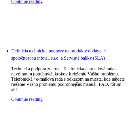
Continue reading
Definícia technickej podpory na produkty dodávané
spoločnosťou infotel, s.r.o. a Servisné balíky (SLA)
Technická podpora zdarma: Telefonická / e-mailová rada s
navrhnutím potrebných krokov k riešeniu Vášho problému.
Telefonická / e-mailová rada s odkazom na miesta, kde nájdete
riešenie Vášho problému podrobnejšie: manuál, FAQ, fórum
atď.
Continue reading