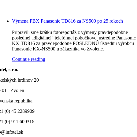
Výmena PBX Panasonic TD816 za NS500 po 25 rokoch
Pripravili sme krátku fotoreportáž z výmeny pravdepodobne
poslednej „digitálnej“ telefónnej pobočkovej ústredne Panasonic
KX-TD816 za pravdepodobne POSLEDNÚ ústrednu výrobcu
Panasonic KX-NS500 u zákazníka vo Zvolene.
Continue reading
tel, s.r.o.
elských hrdinov 20
0 01 Zvolen
venská republika
1 (0) 45 2289909
1 (0) 911 609316
o@infotel.sk