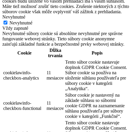
cookies budú uložené vo vašom prehliadači iba s vaším súhlasom.
Máte tiež možnosť zrušiť tieto cookies. Zrušenie niektorých z týchto
súborov cookie však môže ovplyvniť váš zážitok z prehliadania.
Nevyhnutné
Nevyhnutné
Vždy zapnuté
Nevyhnutné súbory cookie sú absolútne nevyhnutné pre správne
fungovanie webovej stránky. Tieto súbory cookie anonymne
zaisťujú základné funkcie a bezpečnostné prvky webovej stránky.
Dĺžka
Cookie
Popis
trvania
Tento súbor cookie nastavuje
doplnok GDPR Cookie Consent.
cookielawinfo-
11
Súbor cookie sa používa na
checkbox-analytics
mesiacov
uloženie súhlasu používateľa pre
súbory cookie v kategórii
„Analytika“.
Súbor cookie je nastavený na
základe súhlasu so súbormi
cookielawinfo-
11
cookie GDPR na zaznamenanie
checkbox-functional
mesiacov
súhlasu používateľa pre súbory
cookie v kategórii „Funkčné“.
Tento súbor cookie nastavuje
doplnok GDPR Cookie Consent.